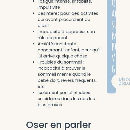
Un
Fatigue intense, irritabilité,
impulsivité
acco
Désintérêt pour des activités
qui avant procuraient du
sur
plaisir
mesu
Incapacité à apprécier son
rôle de parent
pour
Anxiété constante
concernant l’enfant, peur qu’il
votre
lui arrive quelque chose
Troubles du sommeil :
grosse
incapacité à trouver le
sommeil même quand le
Disc
bébé dort, réveils fréquents,
DixL
etc.
Isolement social et idées
suicidaires dans les cas les
plus graves
Oser en parler