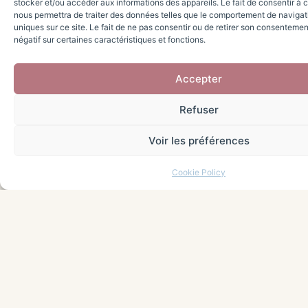
stocker et/ou accéder aux informations des appareils. Le fait de consentir à 
nous permettra de traiter des données telles que le comportement de navigati
uniques sur ce site. Le fait de ne pas consentir ou de retirer son consentemen
négatif sur certaines caractéristiques et fonctions.
Accepter
Quels
Refuser
traitements
Voir les préférences
peuvent être
envisagés ?
Cookie Policy
Le traitement de la dépression
post-partum dépend de chaque
personne, de ses symptômes, de
ses antécédents, de sa situation
familiale… Il sera
adapté au cas
par cas
. Voici des solutions
possibles à mettre en place :