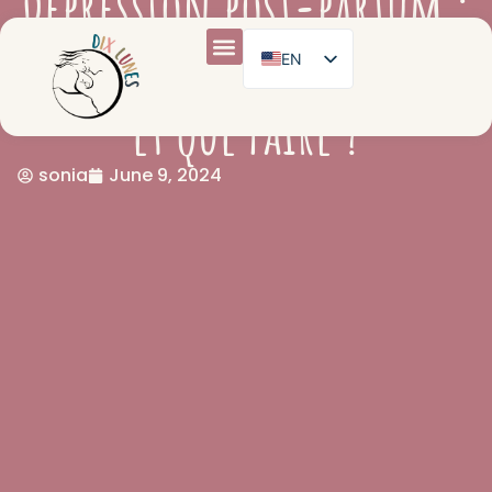
Dépression post-partum :
comment la reconnaître
EN
FR
et que faire ?
ES
sonia
June 9, 2024