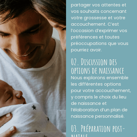
partager vos attentes et
vos souhaits concernant
votre grossesse et votre
accouchement. C’est
l’occasion d’exprimer vos
préférences et toutes
préoccupations que vous
pourriez avoir.
02. Discussion des
options de naissance
Nous explorons ensemble
les différentes options
pour votre accouchement,
y compris le choix du lieu
de naissance et
l’élaboration d’un plan de
naissance personnalisé.
03. Préparation post-
natale