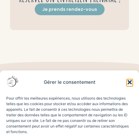
Je prends rendez-vous
Liens
Services
Consultation
Gérer le consentement
Site web
utiles
d’allaitement
Massage
créé par
Bébé
Consultation
l'agence
Accueil
DixLunes©2025
Pour offrir les meilleures expériences, nous utilisons des technologies
sommeil
One
telles que les cookies pour stocker et/ou accéder aux informations des
Entretien
-Tous
A
nouveau-né
Octet
appareils. Le fait de consentir à ces technologies nous permettra de
prénatal
droits
propos
traiter des données telles que le comportement de navigation ou les ID
Massage
réservés
Suivi de
uniques sur ce site. Le fait de ne pas consentir ou de retirer son
Blog
prénatal
consentement peut avoir un effet négatif sur certaines caractéristiques
grossesse
et fonctions.
Liens
Acupuncture
Accouchement