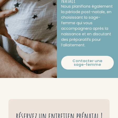
Nous planifions également
la période post-natale, en
choisissant la sage-
femme qui vous
accompagnera après la
naissance et en discutant
des préparatifs pour
l’allaitement.
Contacter une
sage-femme
réservez un entretien prénatal !