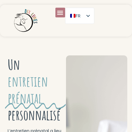
FR
EN
ES
Un
entretien
prénatal
personnalisé
L’entretien prénatal a lieu