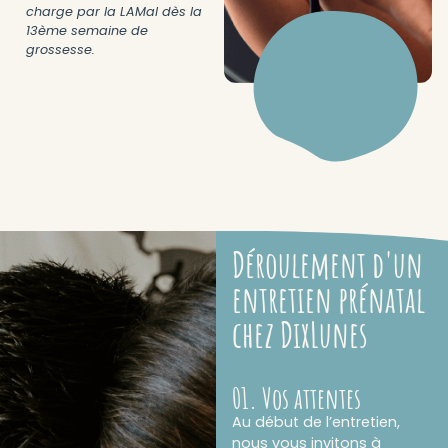
charge par la LAMal dès la
13ème semaine de
grossesse.
Déroulement d'un
entretien prénatal
chez DixLunes
01. Vos attentes
Au début de l’entretien,
nous vous invitons à